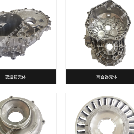
变速箱壳体
离合器壳体