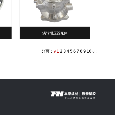
涡轮增压器壳体
分页：
9
1
2
3
4
5
6
7
8
9
10
8
: