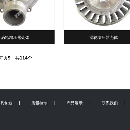
涡轮增压器壳体
涡轮增压器壳体
每页
9
共
114
个
模具制造
质量控制
产品展示
联系我们